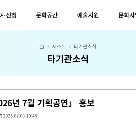
여·신청
문화공간
예술지원
문화사
관
명주예술마당
공모사업
문화예술교육
새소식
타기관소식
실
사업안내
명주예술마당 2동
청소년예술단
타기관소식
장
전문예술
꿈의 무용단
임당생활문화센터
장
장애예술
꿈의 극단
생활예술
유천생활문화센터
업공모
찾아가는 문화활동
강릉커피축제
청년신진예술인
시나미플랫폼
화 프로그램
강릉효문화행
아티스트 레지던시
예술마당 2동
작은공연장 단
문화도시조성
예술상
생활문화센터
026년 7월 기획공연」 홍보
생활문화센터
박준용청년예술문화상
강릉청소년예술상
육 프로그램
2026.07.03 10:48
백교문학상