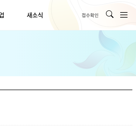
업
새소식
접수확인
공지사항
입찰/채용
언론보도
강릉시문화예술소식
타기관소식
사
자료실
사업
포토갤러리