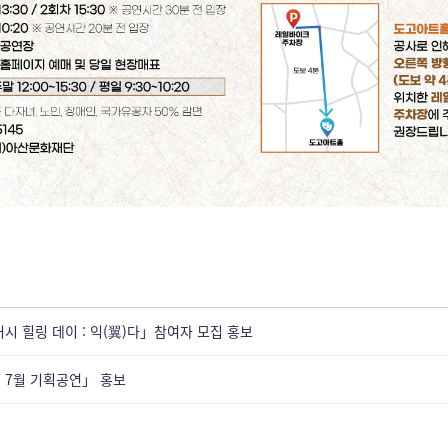
러시 힐링 데이 : 익(翼)다」참여자 모집 홍보
 7월 기획공연」 홍보