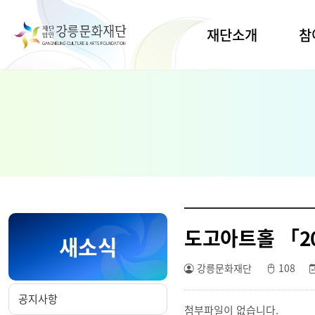
재단소개
참
인사말
공간대
연습
비전·목표
공연
연혁·CI
전시
조직·업무
지원사
열린경영
생활문
명주
경영공시
유천
도고아트홀 「2
오시는길
새소식
임당
예술교
강릉문화재단
108
공지사항
첨부파일이 없습니다.