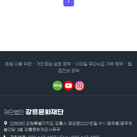
1
회원 이용 약관
개인정보 보호 정책
이메일 무단수집 거부 정책
웹
접근성 정책
강릉문화재단
재단법인
[25535] 강원특별자치도 강릉시 경강로2021번길 9-1 (명주동)명주예
술마당 3층 강릉문화재단사무국