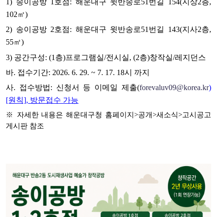
1) 송이공방 1호점: 해운대구 윗반송로51번길 154(지상2층,
102㎡)
2) 송이공방 2호점: 해운대구 윗반송로51번길 143(지사2층,
55㎡)
3) 공간구성: (1층)프로그램실/전시실, (2층)창작실/레지던스
바. 접수기간: 2026. 6. 29. ~ 7. 17. 18시 까지
사. 접수방법: 신청서 등 이메일 제출(
forevaluv09@korea.kr
)
[원칙], 방문접수 가능
※ 자세한 내용은 해운대구청 홈페이지>공개>새소식>고시공고
게시판 참조