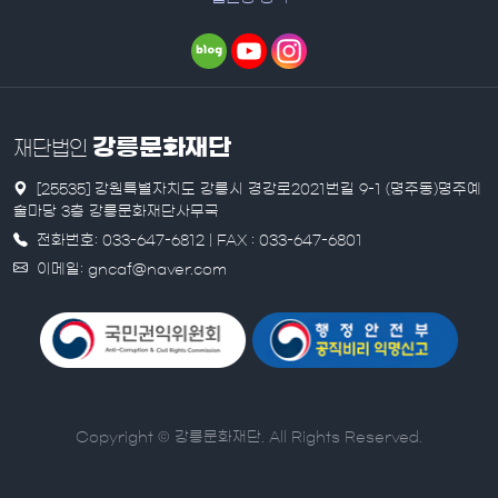
강릉문화재단
재단법인
[25535] 강원특별자치도 강릉시 경강로2021번길 9-1 (명주동)명주예
술마당 3층 강릉문화재단사무국
전화번호: 033-647-6812 | FAX : 033-647-6801
이메일: gncaf@naver.com
Copyright © 강릉문화재단. All Rights Reserved.