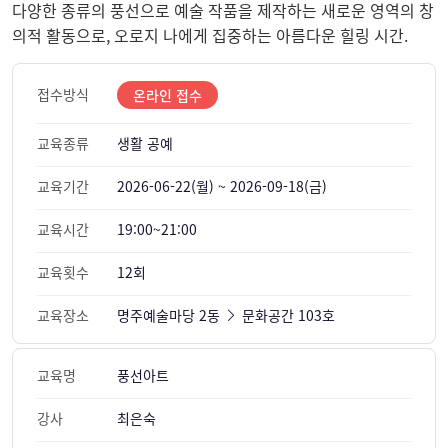
다양한 종류의 풍선으로 예술 작품을 제작하는 새로운 영역의 창
의적 활동으로, 오로지 나에게 집중하는 아름다운 힐링 시간.
접수방식
온라인 접수
교육종류
생활 공예
교육기간
2026-06-22(월) ~ 2026-09-18(금)
교육시간
19:00~21:00
교육횟수
12회
교육장소
명주예술마당 2동
문화공간 103호
교육명
풍선아트
강사
최은숙