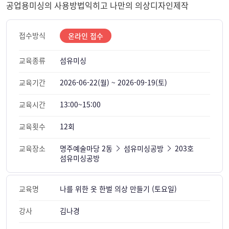
공업용미싱의 사용방법익히고 나만의 의상디자인제작
접수방식
온라인 접수
교육종류
섬유미싱
교육기간
2026-06-22(월) ~ 2026-09-19(토)
교육시간
13:00~15:00
교육횟수
12회
교육장소
명주예술마당 2동
섬유미싱공방
203호
섬유미싱공방
교육명
나를 위한 옷 한벌 의상 만들기 (토요일)
강사
김나경