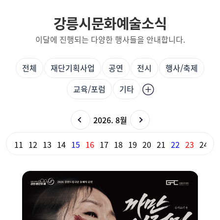
강릉시문화예술소식
이달에 진행되는 다양한 행사들을 안내합니다.
전체
재단기획사업
공연
전시
행사/축제
교육/포럼
기타
2026. 8월
10
11
12
13
14
15
16
17
18
19
20
21
22
23
24
2