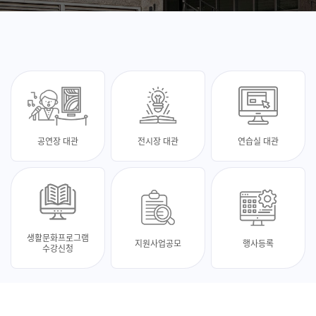
공연장 대관
전시장 대관
연습실 대관
생활문화프로그램
지원사업공모
행사등록
수강신청
최신 소식