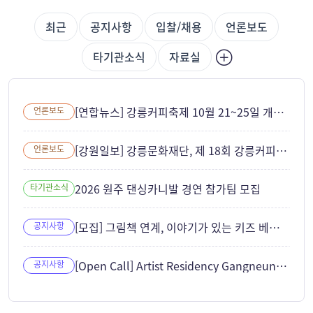
최근
공지사항
입찰/채용
언론보도
타기관소식
자료실
[연합뉴스] 강릉커피축제 10월 21~25일 개최... ITS 세계총회와 연계
언론보도
[강원일보] 강릉문화재단, 제 18회 강릉커피축제 성공 개최 준비 본격화
언론보도
2026 원주 댄싱카니발 경연 참가팀 모집
타기관소식
[모집] 그림책 연계, 이야기가 있는 키즈 베이킹 참여자 모집
공지사항
[Open Call] Artist Residency Gangneung 2026
공지사항