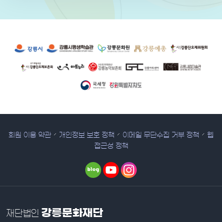
유관 기관 사이트
회원 이용 약관
개인정보 보호 정책
이메일 무단수집 거부 정책
웹
접근성 정책
강릉문화재단
재단법인