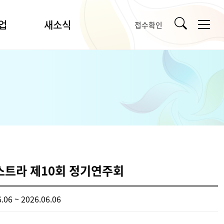
업
새소식
접수확인
공지사항
입찰/채용
언론보도
강릉시문화예술소식
타기관소식
사
자료실
사업
트라 제10회 정기연주회
포토갤러리
.06 ~ 2026.06.06