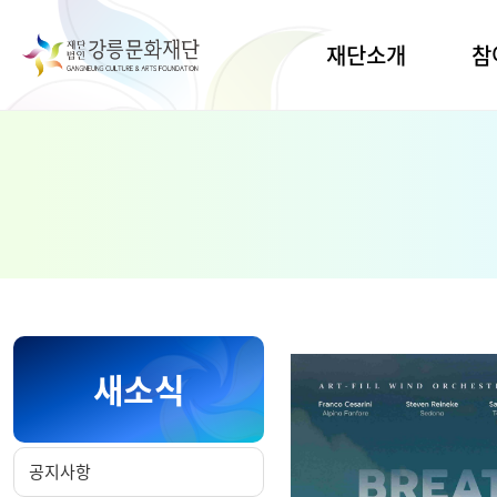
재단소개
참
인사말
공간대
연습
비전·목표
공연
연혁·CI
전시
조직·업무
지원사
열린경영
생활문
명주
경영공시
유천
오시는길
새소식
임당
예술교
공지사항