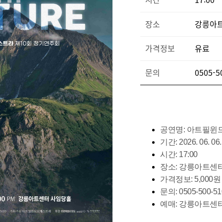
장소
강릉아
가격정보
유료
문의
0505-5
공연명: 아트필윈드
기간: 2026. 06. 06
시간: 17:00
장소: 강릉아트센
가격정보: 5,000원
문의: 0505-500-51
예매: 강릉아트센