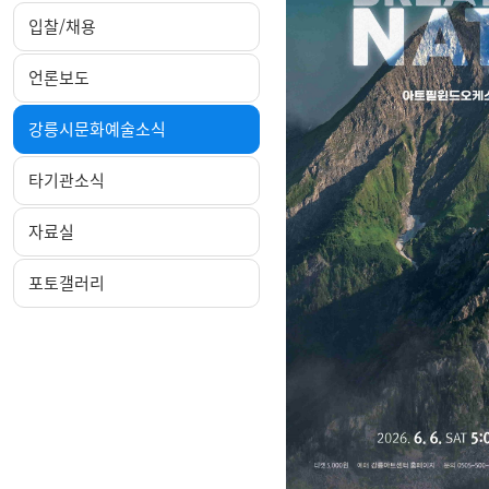
입찰/채용
언론보도
강릉시문화예술소식
타기관소식
자료실
포토갤러리