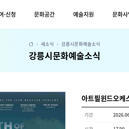
여·신청
문화공간
예술지원
문화사
관
명주예술마당
공모사업
문화예술교육
새소식
강릉시문화예술소식
실
사업안내
명주예술마당 2동
청소년예술단
강릉시문화예술소식
장
전문예술
꿈의 무용단
임당생활문화센터
장
장애예술
꿈의 극단
생활예술
유천생활문화센터
업공모
찾아가는 문화활동
강릉커피축제
청년신진예술인
시나미플랫폼
화 프로그램
강릉효문화행
아티스트 레지던시
예술마당 2동
작은공연장 단
문화도시조성
예술상
생활문화센터
아트필윈드오케스
생활문화센터
박준용청년예술문화상
강릉청소년예술상
육 프로그램
백교문학상
기간
2026.06
시간
17:00