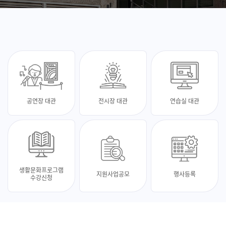
공연장 대관
전시장 대관
연습실 대관
생활문화프로그램
지원사업공모
행사등록
수강신청
최신 소식