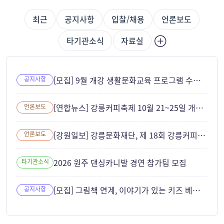
최근
공지사항
입찰/채용
언론보도
타기관소식
자료실
[모집] 9월 개강 생활문화교육 프로그램 수강생 모집
공지사항
[연합뉴스] 강릉커피축제 10월 21~25일 개최... ITS 세계총회와 연계
언론보도
[강원일보] 강릉문화재단, 제 18회 강릉커피축제 성공 개최 준비 본격화
언론보도
2026 원주 댄싱카니발 경연 참가팀 모집
타기관소식
[모집] 그림책 연계, 이야기가 있는 키즈 베이킹 참여자 모집
공지사항