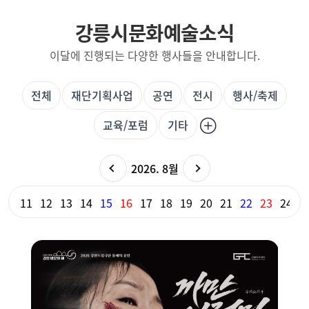
강릉시문화예술소식
이달에 진행되는 다양한 행사들을 안내합니다.
전체
재단기획사업
공연
전시
행사/축제
교육/포럼
기타
2026. 8월
10
11
12
13
14
15
16
17
18
19
20
21
22
23
24
2