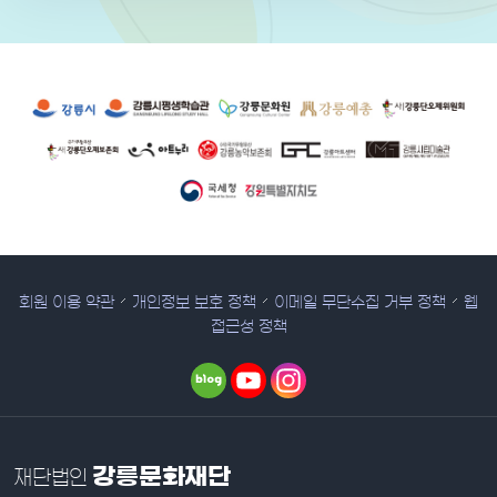
유관 기관 사이트
회원 이용 약관
개인정보 보호 정책
이메일 무단수집 거부 정책
웹
접근성 정책
강릉문화재단
재단법인