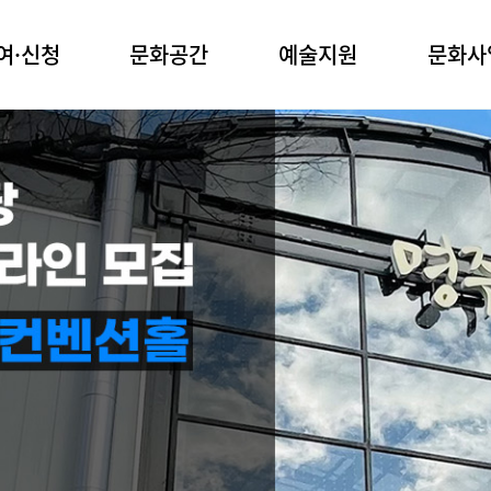
여·신청
문화공간
예술지원
문화사
관
명주예술마당
공모사업
문화예술교육
실
사업안내
명주예술마당 2동
청소년예술단
장
전문예술
꿈의 무용단
임당생활문화센터
장
장애예술
꿈의 극단
생활예술
유천생활문화센터
업공모
찾아가는 문화활동
강릉커피축제
청년신진예술인
시나미플랫폼
화 프로그램
강릉효문화행
아티스트 레지던시
예술마당 2동
작은공연장 단
문화도시조성
예술상
생활문화센터
박준용청년예술문화상
육 프로그램
강릉청소년예술상
백교문학상