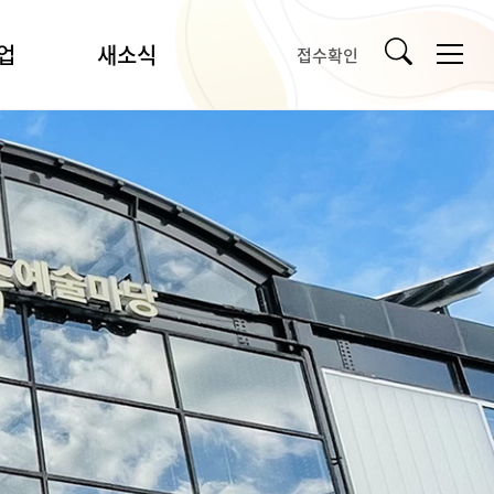
업
새소식
접수확인
공지사항
입찰/채용
언론보도
강릉시문화예술소식
타기관소식
사
자료실
사업
포토갤러리