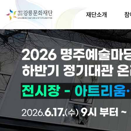
메인 배너
재단소개
참
인사말
공간대
연습
비전·목표
공연
연혁·CI
전시
조직·업무
지원사
열린경영
생활문
명주
경영공시
유천
오시는길
예술교