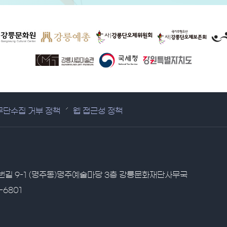
무단수집 거부 정책
웹 접근성 정책
1번길 9-1 (명주동)명주예술마당 3층 강릉문화재단사무국
-6801