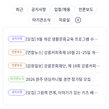
최근
공지사항
입찰/채용
언론보도
타기관소식
자료실
[모집] 9월 개강 생활문화교육 프로그램 수강생 모집
공지사항
[연합뉴스] 강릉커피축제 10월 21~25일 개최... ITS 세계총회와 연계
언론보도
[강원일보] 강릉문화재단, 제 18회 강릉커피축제 성공 개최 준비 본격화
언론보도
2026 원주 댄싱카니발 경연 참가팀 모집
타기관소식
[모집] 그림책 연계, 이야기가 있는 키즈 베이킹 참여자 모집
공지사항