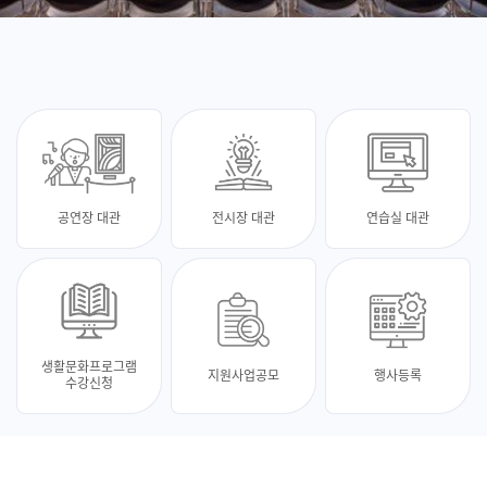
공연장 대관
전시장 대관
연습실 대관
생활문화프로그램
지원사업공모
행사등록
수강신청
최신 소식