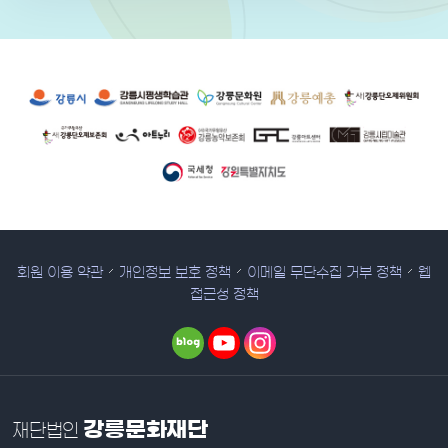
유관 기관 사이트
회원 이용 약관
개인정보 보호 정책
이메일 무단수집 거부 정책
웹
접근성 정책
강릉문화재단
재단법인