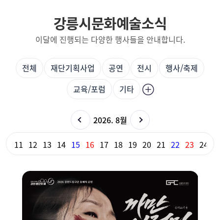
강릉시문화예술소식
이달에 진행되는 다양한 행사들을 안내합니다.
전체
재단기획사업
공연
전시
행사/축제
교육/포럼
기타
2026. 8월
10
11
12
13
14
15
16
17
18
19
20
21
22
23
24
2