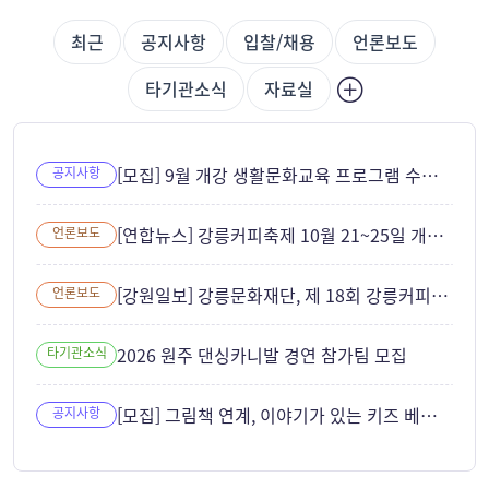
최근
공지사항
입찰/채용
언론보도
타기관소식
자료실
[모집] 9월 개강 생활문화교육 프로그램 수강생 모집
공지사항
[연합뉴스] 강릉커피축제 10월 21~25일 개최... ITS 세계총회와 연계
언론보도
[강원일보] 강릉문화재단, 제 18회 강릉커피축제 성공 개최 준비 본격화
언론보도
2026 원주 댄싱카니발 경연 참가팀 모집
타기관소식
[모집] 그림책 연계, 이야기가 있는 키즈 베이킹 참여자 모집
공지사항