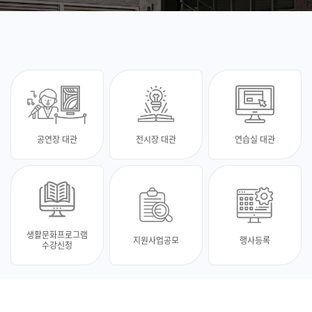
공연장 대관
전시장 대관
연습실 대관
생활문화프로그램
지원사업공모
행사등록
수강신청
최신 소식