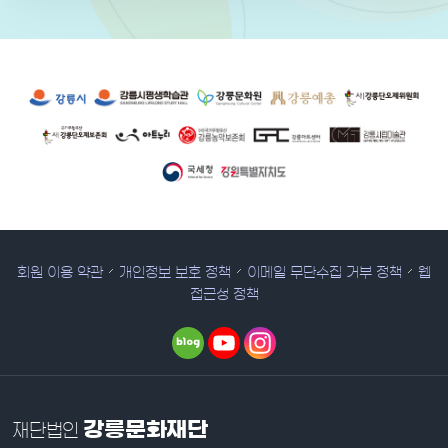
유관 기관 사이트
회원 이용 약관
개인정보 보호 정책
이메일 무단수집 거부 정책
웹
접근성 정책
강릉문화재단
재단법인