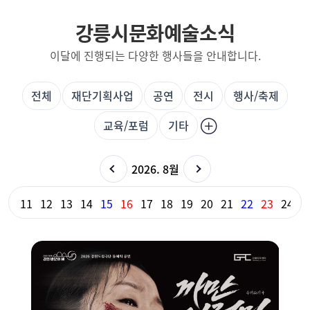
강릉시문화예술소식
이달에 진행되는 다양한 행사들을 안내합니다.
전체
재단기획사업
공연
전시
행사/축제
교육/포럼
기타
2026. 8월
10
11
12
13
14
15
16
17
18
19
20
21
22
23
24
2