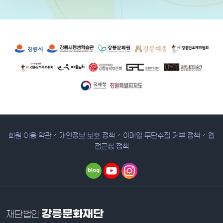
유관 기관 사이트
회원 이용 약관
개인정보 보호 정책
이메일 무단수집 거부 정책
웹
접근성 정책
강릉문화재단
재단법인