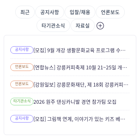
최근
공지사항
입찰/채용
언론보도
타기관소식
자료실
[모집] 9월 개강 생활문화교육 프로그램 수강생 모집
공지사항
[연합뉴스] 강릉커피축제 10월 21~25일 개최... ITS 세계총회와 연계
언론보도
[강원일보] 강릉문화재단, 제 18회 강릉커피축제 성공 개최 준비 본격화
언론보도
2026 원주 댄싱카니발 경연 참가팀 모집
타기관소식
[모집] 그림책 연계, 이야기가 있는 키즈 베이킹 참여자 모집
공지사항