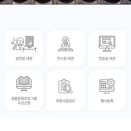
공연장 대관
전시장 대관
연습실 대관
생활문화프로그램
지원사업공모
행사등록
수강신청
최신 소식